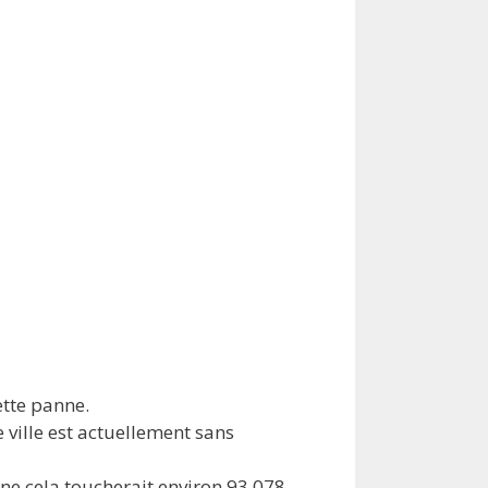
ette panne.
e ville est actuellement sans
ne cela toucherait environ 93,078