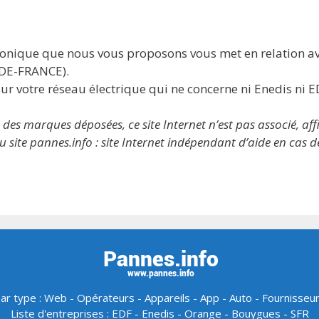
phonique que nous vous proposons vous met en relation a
-DE-FRANCE).
ur votre réseau électrique qui ne concerne ni Enedis ni E
 marques déposées, ce site Internet n’est pas associé, affil
 site pannes.info : site Internet indépendant d’aide en cas 
ar type :
Web
-
Opérateurs
-
Appareils
-
App
-
Auto
-
Fournisseu
Liste d'entreprises :
EDF
-
Enedis
-
Orange
-
Bouygues
-
SFR