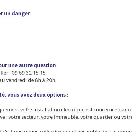
er un danger
pour une autre question
ler : 09 69 32 15 15
 au vendredi de 8h à 20h.
té, vous avez deux options :
quement votre installation électrique est concernée par c
ve : votre secteur, votre immeuble, votre quartier ou votr
i c’est une panne collective pour l’ensemble de la commu