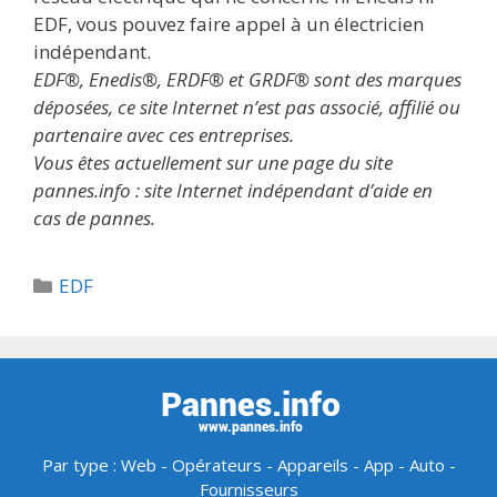
EDF, vous pouvez faire appel à un électricien
indépendant.
EDF®, Enedis®, ERDF® et GRDF® sont des marques
déposées, ce site Internet n’est pas associé, affilié ou
partenaire avec ces entreprises.
Vous êtes actuellement sur une page du site
pannes.info : site Internet indépendant d’aide en
cas de pannes.
Catégories
EDF
Par type :
Web
-
Opérateurs
-
Appareils
-
App
-
Auto
-
Fournisseurs