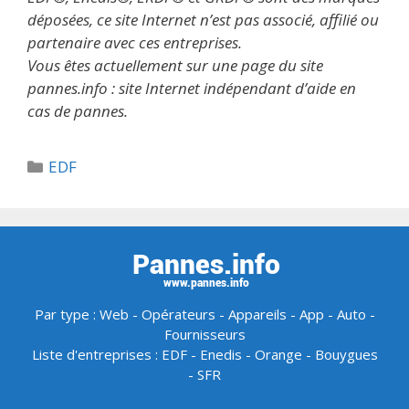
déposées, ce site Internet n’est pas associé, affilié ou
partenaire avec ces entreprises.
Vous êtes actuellement sur une page du site
pannes.info : site Internet indépendant d’aide en
cas de pannes.
Catégories
EDF
Par type :
Web
-
Opérateurs
-
Appareils
-
App
-
Auto
-
Fournisseurs
Liste d'entreprises :
EDF
-
Enedis
-
Orange
-
Bouygues
-
SFR