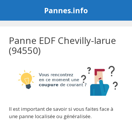
Aller
Pannes.info
au
contenu
Panne EDF Chevilly-larue
(94550)
Il est important de savoir si vous faites face à
une panne localisée ou généralisée.