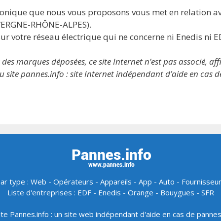
phonique que nous vous proposons vous met en relation a
UVERGNE-RHÔNE-ALPES).
ur votre réseau électrique qui ne concerne ni Enedis ni E
 marques déposées, ce site Internet n’est pas associé, affil
 site pannes.info : site Internet indépendant d’aide en cas 
ar type :
Web
-
Opérateurs
-
Appareils
-
App
-
Auto
-
Fournisseu
Liste d'entreprises :
EDF
-
Enedis
-
Orange
-
Bouygues
-
SFR
ite Pannes.info : un site web indépendant d'aide en cas de panne