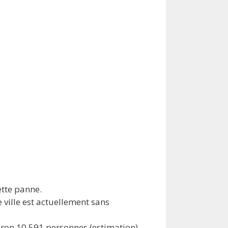
ette panne.
e ville est actuellement sans
iron 10,591 personnes (estimation).