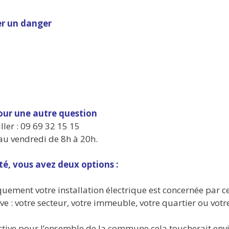
er un danger
pour une autre question
ler : 09 69 32 15 15
 au vendredi de 8h à 20h.
té, vous avez deux options :
quement votre installation électrique est concernée par c
ve : votre secteur, votre immeuble, votre quartier ou votr
lective pour l’ensemble de la commune cela toucherait env