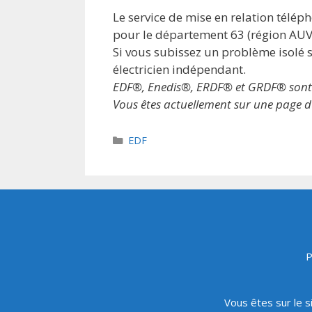
Le service de mise en relation télé
pour le département 63 (région A
Si vous subissez un problème isolé s
électricien indépendant.
EDF®, Enedis®, ERDF® et GRDF® sont des
Vous êtes actuellement sur une page du
Catégories
EDF
P
Vous êtes sur le s