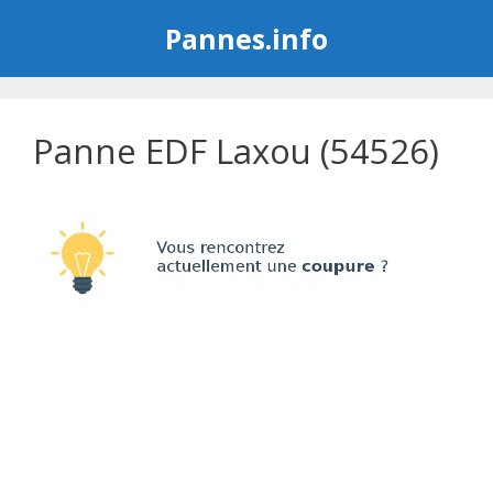
Aller
Pannes.info
au
contenu
Panne EDF Laxou (54526)