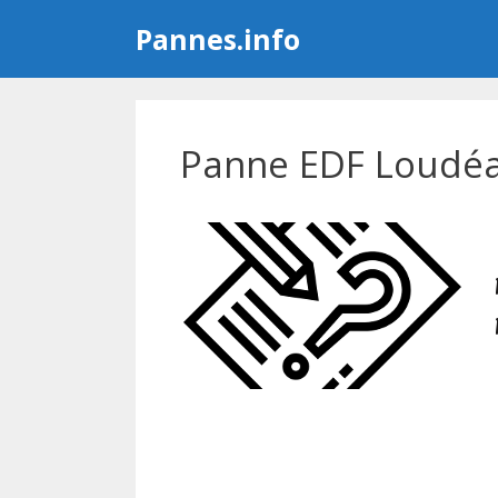
Aller
Pannes.info
au
contenu
Panne EDF Loudéa