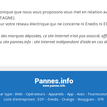
phonique que nous vous proposons vous met en relation a
ETAGNE).
ur votre réseau électrique qui ne concerne ni Enedis ni E
 marques déposées, ce site Internet n’est pas associé, affil
 site pannes.info : site Internet indépendant d’aide en cas 
ar type :
Web
-
Opérateurs
-
Appareils
-
App
-
Auto
-
Fournisseu
Liste d'entreprises :
EDF
-
Enedis
-
Orange
-
Bouygues
-
SFR