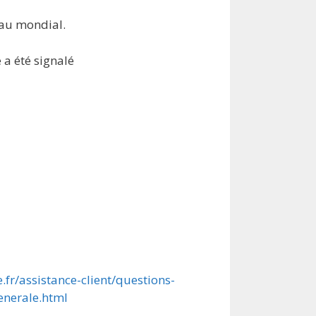
eau mondial.
 a été signalé
e.fr/assistance-client/questions-
enerale.html