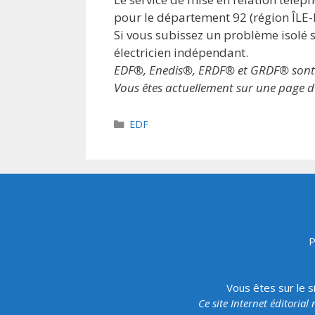
pour le département 92 (région ÎLE
Si vous subissez un problème isolé s
électricien indépendant.
EDF®, Enedis®, ERDF® et GRDF® sont des
Vous êtes actuellement sur une page du
Catégories
EDF
P
Vous êtes sur le s
Ce site Internet éditorial