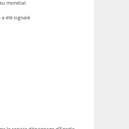
eau mondial.
 a été signalé
vec le service dépannage d’Enedis