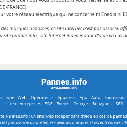
-DE-FRANCE).
ur votre réseau électrique qui ne concerne ni Enedis ni E
 marques déposées, ce site Internet n’est pas associé, affil
 site pannes.info : site Internet indépendant d’aide en cas 
ar type :
Web
-
Opérateurs
-
Appareils
-
App
-
Auto
-
Fournisseu
Liste d'entreprises :
EDF
-
Enedis
-
Orange
-
Bouygues
-
SFR
ite Pannes.info : un site web indépendant d'aide en cas de panne
 n'est pas associé ou partenaire avec les marques et les entreprises ci