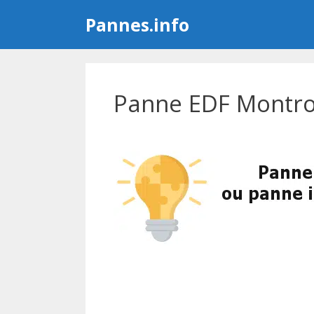
Aller
Pannes.info
au
contenu
Panne EDF Montro