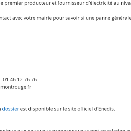
 le premier producteur et fournisseur d’électricité au niv
tact avec votre mairie pour savoir si une panne générale
: 01 46 12 76 76
e-montrouge.fr
n
dossier
est disponible sur le site officiel d’Enedis.
phonique que nous vous proposons vous met en relation a