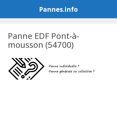
Aller
Pannes.info
au
contenu
Panne EDF Pont-à-
mousson (54700)