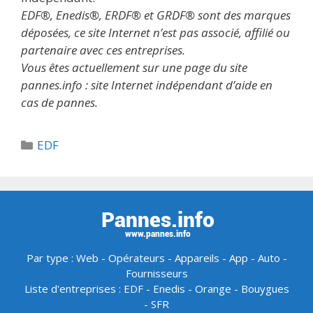
EDF®, Enedis®, ERDF® et GRDF® sont des marques
déposées, ce site Internet n’est pas associé, affilié ou
partenaire avec ces entreprises.
Vous êtes actuellement sur une page du site
pannes.info : site Internet indépendant d’aide en
cas de pannes.
Catégories
EDF
Par type :
Web
-
Opérateurs
-
Appareils
-
App
-
Auto
-
Fournisseurs
Liste d'entreprises :
EDF
-
Enedis
-
Orange
-
Bouygues
-
SFR