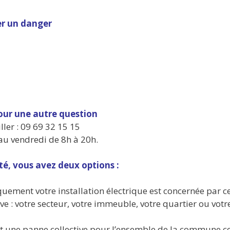
er un danger
pour une autre question
ler : 09 69 32 15 15
 au vendredi de 8h à 20h.
té, vous avez deux options :
quement votre installation électrique est concernée par c
ve : votre secteur, votre immeuble, votre quartier ou votr
st une panne collective pour l’ensemble de la commune ce