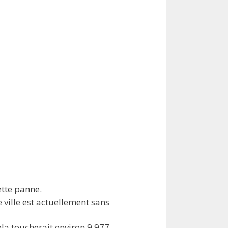
ette panne.
e ville est actuellement sans
la toucherait environ 9,977