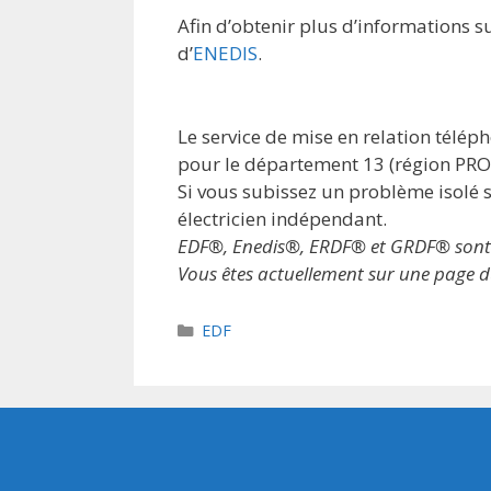
Afin d’obtenir plus d’informations su
d’
ENEDIS
.
Le service de mise en relation télé
pour le département 13 (région P
Si vous subissez un problème isolé s
électricien indépendant.
EDF®, Enedis®, ERDF® et GRDF® sont des
Vous êtes actuellement sur une page du
Catégories
EDF