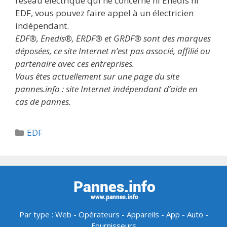
réseau électrique qui ne concerne ni Enedis ni
EDF, vous pouvez faire appel à un électricien
indépendant.
EDF®, Enedis®, ERDF® et GRDF® sont des marques
déposées, ce site Internet n’est pas associé, affilié ou
partenaire avec ces entreprises.
Vous êtes actuellement sur une page du site
pannes.info : site Internet indépendant d’aide en
cas de pannes.
Catégories
EDF
Par type :
Web
-
Opérateurs
-
Appareils
-
App
-
Auto
-
Fournisseurs