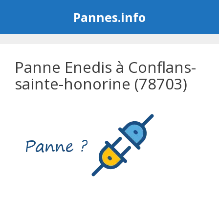
Aller
Pannes.info
au
contenu
Panne Enedis à Conflans-
sainte-honorine (78703)