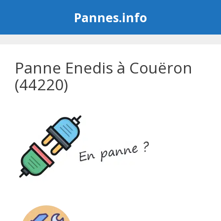
Aller
Pannes.info
au
contenu
Panne Enedis à Couëron
(44220)