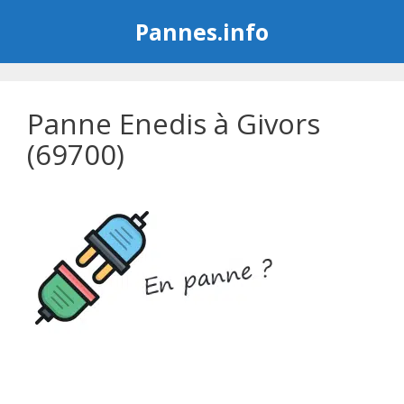
Aller
Pannes.info
au
contenu
Panne Enedis à Givors
(69700)