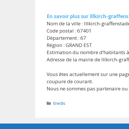
En savoir plus sur Illkirch-graffen
Nom de la ville : Illkirch-graffenstad
Code postal : 67401
Département : 67
Région : GRAND EST
Estimation du nombre d’habitants à (
Adresse de la mairie de Illkirch-gra
Vous êtes actuellement sur une page
coupure de courant.
Nous ne sommes pas partenaire ou af
Catégories
Enedis