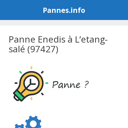
Aller
Pannes.info
au
contenu
Panne Enedis à L’etang-
salé (97427)