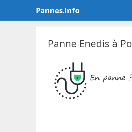
Aller
Pannes.info
au
contenu
Panne Enedis à Po