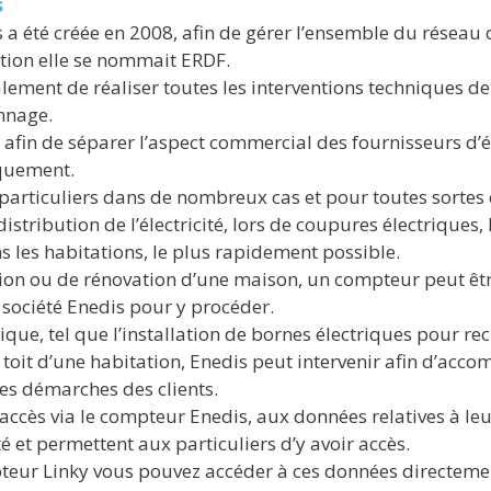
s
 a été créée en 2008, afin de gérer l’ensemble du réseau de
ation elle se nommait ERDF.
alement de réaliser toutes les interventions techniques d
nnage.
 afin de séparer l’aspect commercial des fournisseurs d’é
iquement.
 particuliers dans de nombreux cas et pour toutes sortes 
stribution de l’électricité, lors de coupures électriques,
s les habitations, le plus rapidement possible.
n ou de rénovation d’une maison, un compteur peut être 
a société Enedis pour y procéder.
que, tel que l’installation de bornes électriques pour rec
oit d’une habitation, Enedis peut intervenir afin d’acco
 les démarches des clients.
 accès via le compteur Enedis, aux données relatives à l
é et permettent aux particuliers d’y avoir accès.
pteur Linky vous pouvez accéder à ces données directemen