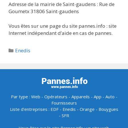
Adresse de la mairie de Saint-gaudens : Rue de
Goumetx 31806 Saint-gaudens
Vous êtes sur une page du site pannes.info : site
Internet indépendant d’aide en cas de pannes.
Catégories
Enedis
Par type :
Web
-
Opérateurs
-
Appareils
-
App
-
Auto
-
Fournisseurs
Liste d'entreprises :
EDF
-
Enedis
-
Orange
-
Bouygues
-
SFR
Vous êtes sur le site Pannes.info : un site web