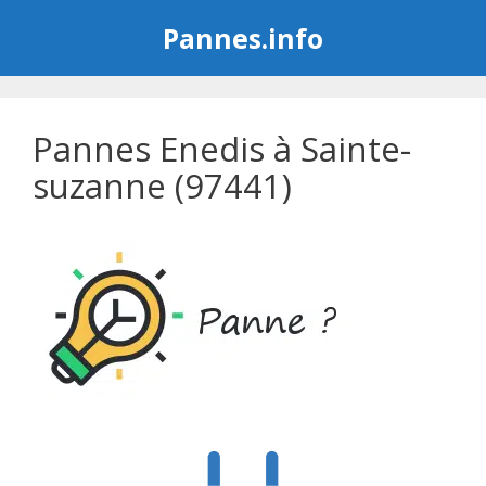
Aller
Pannes.info
au
contenu
Pannes Enedis à Sainte-
suzanne (97441)