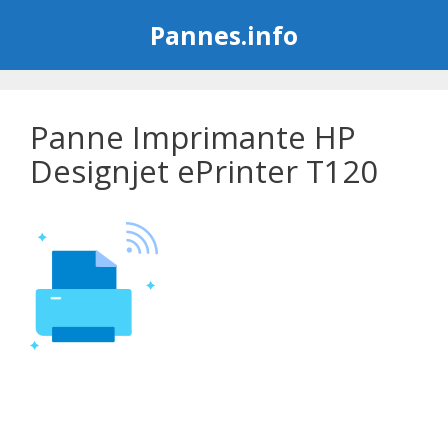
Aller
Pannes.info
au
contenu
Panne Imprimante HP
Designjet ePrinter T120