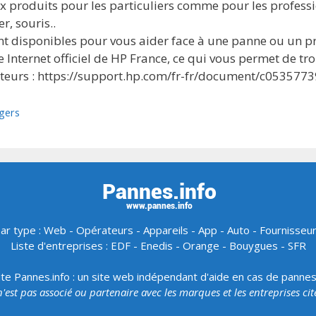
roduits pour les particuliers comme pour les professio
r, souris..
ont disponibles pour vous aider face à une panne ou un 
ite Internet officiel de HP France, ce qui vous permet de 
ateurs : https://support.hp.com/fr-fr/document/c0535773
gers
ar type :
Web
-
Opérateurs
-
Appareils
-
App
-
Auto
-
Fournisseu
Liste d'entreprises :
EDF
-
Enedis
-
Orange
-
Bouygues
-
SFR
ite Pannes.info : un site web indépendant d'aide en cas de panne
 n'est pas associé ou partenaire avec les marques et les entreprises ci