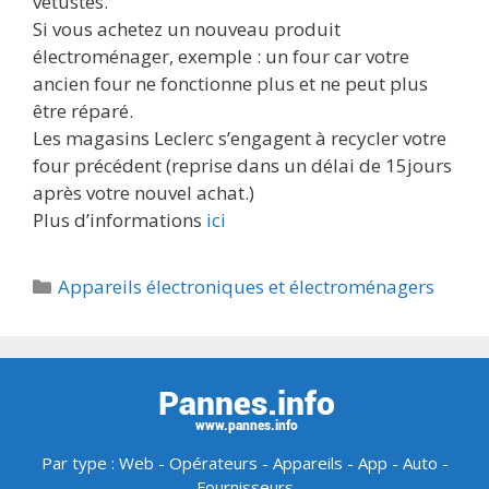
vétustes.
Si vous achetez un nouveau produit
électroménager, exemple : un four car votre
ancien four ne fonctionne plus et ne peut plus
être réparé.
Les magasins Leclerc s’engagent à recycler votre
four précédent (reprise dans un délai de 15jours
après votre nouvel achat.)
Plus d’informations
ici
Catégories
Appareils électroniques et électroménagers
Par type :
Web
-
Opérateurs
-
Appareils
-
App
-
Auto
-
Fournisseurs