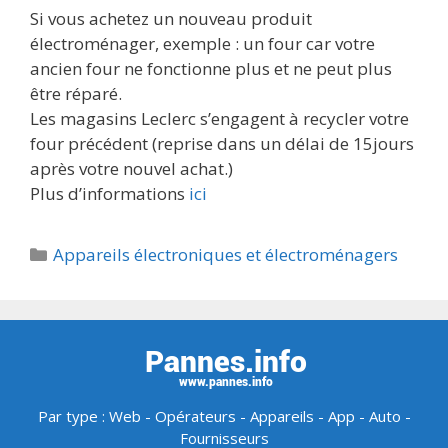
Si vous achetez un nouveau produit
électroménager, exemple : un four car votre
ancien four ne fonctionne plus et ne peut plus
être réparé.
Les magasins Leclerc s’engagent à recycler votre
four précédent (reprise dans un délai de 15jours
après votre nouvel achat.)
Plus d’informations
ici
Catégories
Appareils électroniques et électroménagers
Par type :
Web
-
Opérateurs
-
Appareils
-
App
-
Auto
-
Fournisseurs