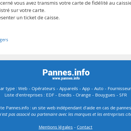
cerné vous avez transmis votre carte de fidélité au caissier
istré sur votre carte.
enter un ticket de caisse.
gers
ar type :
Web
-
Opérateurs
-
Appareils
-
App
-
Auto
-
Fournisseu
Liste d'entreprises :
EDF
-
Enedis
-
Orange
-
Bouygues
-
SFR
ite Pannes.info : un site web indépendant d'aide en cas de panne
 n'est pas associé ou partenaire avec les marques et les entreprises ci
Mentions légales
-
Contact