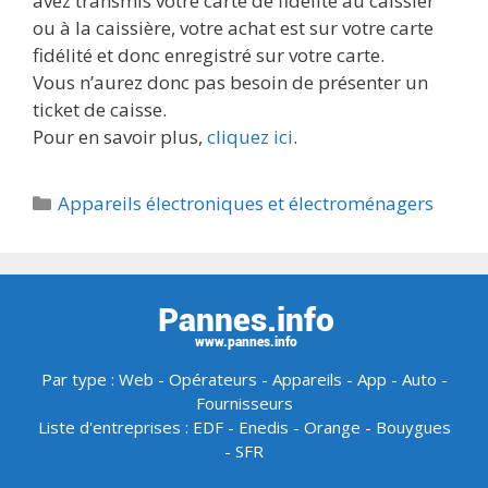
avez transmis votre carte de fidélité au caissier
ou à la caissière, votre achat est sur votre carte
fidélité et donc enregistré sur votre carte.
Vous n’aurez donc pas besoin de présenter un
ticket de caisse.
Pour en savoir plus,
cliquez ici
.
Catégories
Appareils électroniques et électroménagers
Par type :
Web
-
Opérateurs
-
Appareils
-
App
-
Auto
-
Fournisseurs
Liste d'entreprises :
EDF
-
Enedis
-
Orange
-
Bouygues
-
SFR