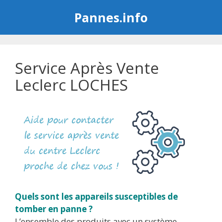
Aller
Pannes.info
au
contenu
Service Après Vente
Leclerc LOCHES
Quels sont les appareils susceptibles de
tomber en panne ?
L’ensemble des produits avec un système