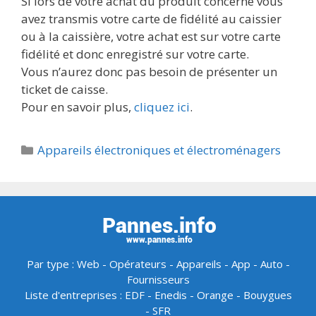
Si lors de votre achat du produit concerné vous
avez transmis votre carte de fidélité au caissier
ou à la caissière, votre achat est sur votre carte
fidélité et donc enregistré sur votre carte.
Vous n’aurez donc pas besoin de présenter un
ticket de caisse.
Pour en savoir plus,
cliquez ici
.
Catégories
Appareils électroniques et électroménagers
Par type :
Web
-
Opérateurs
-
Appareils
-
App
-
Auto
-
Fournisseurs
Liste d'entreprises :
EDF
-
Enedis
-
Orange
-
Bouygues
-
SFR