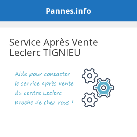
Aller
Pannes.info
au
contenu
Service Après Vente
Leclerc TIGNIEU