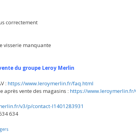
lus correctement
e visserie manquante
s vente du groupe Leroy Merlin
AV :
https://www.leroymerlin.fr/faq.html
ce après vente des magasins :
https://www.leroymerlin.fr/
merlin.fr/v3/p/contact-l1401283931
 634 634
gers