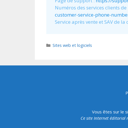
Page de support :
https://suppo
Numéros des services clients de
customer-service-phone-numbe
Service après vente et SAV de la
Catégories
Sites web et logiciels
P
Vous êtes sur le s
Ce site Internet éditorial