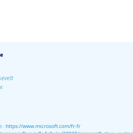
ce
evelt
x
e :
https://www.microsoft.com/fr-fr