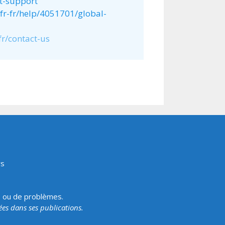
ct-support
fr-fr/help/4051701/global-
fr/contact-us
rs
s ou de problèmes.
tées dans ses publications.