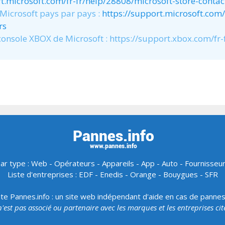
rt.microsoft.com/fr-fr/help/28808/microsoft-store-conta
 Microsoft pays par pays :
https://support.microsoft.com/
rs
 console XBOX de Microsoft : https://support.xbox.com/fr-
ar type :
Web
-
Opérateurs
-
Appareils
-
App
-
Auto
-
Fournisseu
Liste d'entreprises :
EDF
-
Enedis
-
Orange
-
Bouygues
-
SFR
ite Pannes.info : un site web indépendant d'aide en cas de panne
 n'est pas associé ou partenaire avec les marques et les entreprises ci