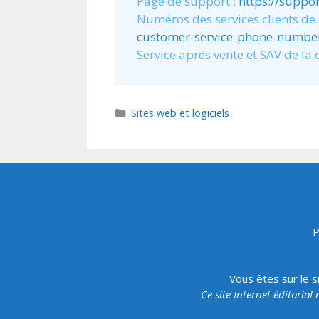
Page de support :
https://suppo
Numéros des services clients de
customer-service-phone-numbe
Service après vente et SAV de la
Catégories
Sites web et logiciels
P
Vous êtes sur le s
Ce site Internet éditorial