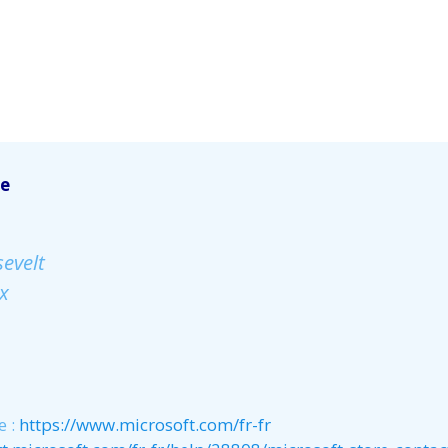
ce
evelt
x
e :
https://www.microsoft.com/fr-fr