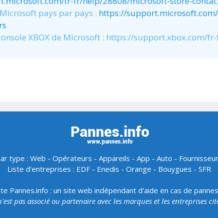
rt.microsoft.com/fr-fr/help/28808/microsoft-store-conta
 Microsoft pays par pays :
https://support.microsoft.com/
rs
 console XBOX de Microsoft : https://support.xbox.com/fr-
ar type :
Web
-
Opérateurs
-
Appareils
-
App
-
Auto
-
Fournisseu
Liste d'entreprises :
EDF
-
Enedis
-
Orange
-
Bouygues
-
SFR
ite Pannes.info : un site web indépendant d'aide en cas de panne
 n'est pas associé ou partenaire avec les marques et les entreprises ci