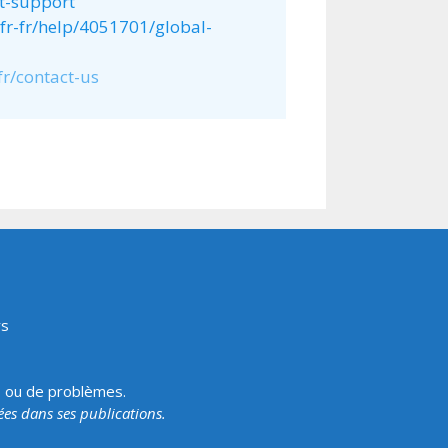
ct-support
fr-fr/help/4051701/global-
fr/contact-us
rs
s ou de problèmes.
tées dans ses publications.