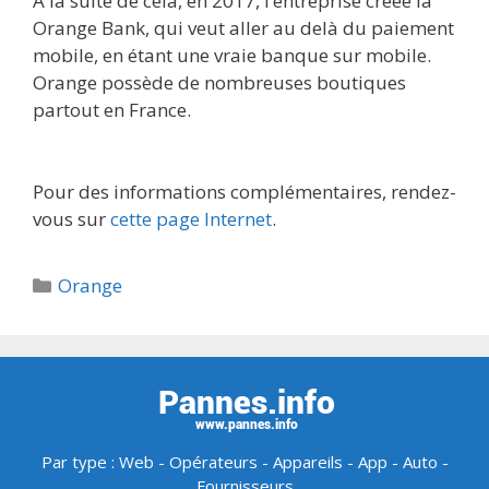
A la suite de cela, en 2017, l’entreprise créée la
Orange Bank, qui veut aller au delà du paiement
mobile, en étant une vraie banque sur mobile.
Orange possède de nombreuses boutiques
partout en France.
Pour des informations complémentaires, rendez-
vous sur
cette page Internet
.
Catégories
Orange
Par type :
Web
-
Opérateurs
-
Appareils
-
App
-
Auto
-
Fournisseurs