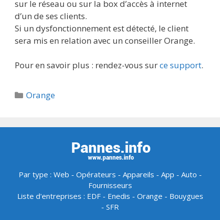
sur le réseau ou sur la box d’accès à internet
d’un de ses clients.
Si un dysfonctionnement est détecté, le client
sera mis en relation avec un conseiller Orange.
Pour en savoir plus : rendez-vous sur
ce support
.
Catégories
Orange
Par type :
Web
-
Opérateurs
-
Appareils
-
App
-
Auto
-
Fournisseurs
Liste d'entreprises :
EDF
-
Enedis
-
Orange
-
Bouygues
-
SFR