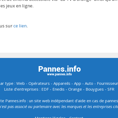
s jeux en ligne.
ous sur
ce lien
.
ar type :
Web
-
Opérateurs
-
Appareils
-
App
-
Auto
-
Fournisseu
Liste d'entreprises :
EDF
-
Enedis
-
Orange
-
Bouygues
-
SFR
ite Pannes.info : un site web indépendant d'aide en cas de panne
 n'est pas associé ou partenaire avec les marques et les entreprises ci
Mentions légales
-
Contact