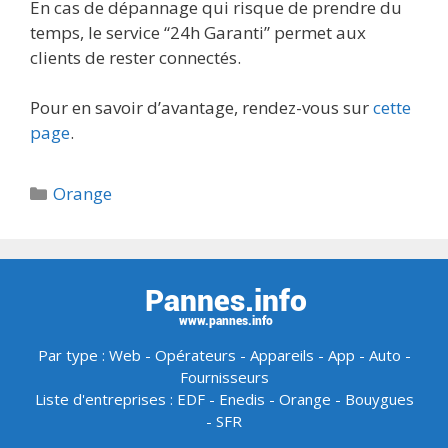
En cas de dépannage qui risque de prendre du
temps, le service “24h Garanti” permet aux
clients de rester connectés.
Pour en savoir d’avantage, rendez-vous sur
cette
page
.
Catégories
Orange
Par type :
Web
-
Opérateurs
-
Appareils
-
App
-
Auto
-
Fournisseurs
Liste d'entreprises :
EDF
-
Enedis
-
Orange
-
Bouygues
-
SFR