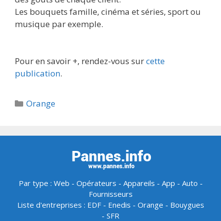
Les bouquets famille, cinéma et séries, sport ou
musique par exemple.
Pour en savoir +, rendez-vous sur
cette
publication
.
Catégories
Orange
Par type :
Web
-
Opérateurs
-
Appareils
-
App
-
Auto
-
Fournisseurs
Liste d'entreprises :
EDF
-
Enedis
-
Orange
-
Bouygues
-
SFR