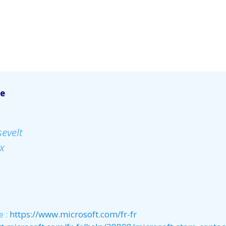
ce
evelt
x
e :
https://www.microsoft.com/fr-fr