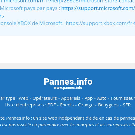
rt.microsoft.com/fr-fr/help/28808/microsoft-store-conta
 Microsoft pays par pays :
https://support.microsoft.com/
rs
 console XBOX de Microsoft : https://support.xbox.com/fr-
ar type :
Web
-
Opérateurs
-
Appareils
-
App
-
Auto
-
Fournisseu
Liste d'entreprises :
EDF
-
Enedis
-
Orange
-
Bouygues
-
SFR
ite Pannes.info : un site web indépendant d'aide en cas de panne
 n'est pas associé ou partenaire avec les marques et les entreprises ci