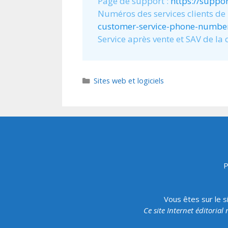
Page de support :
https://suppo
Numéros des services clients de
customer-service-phone-numbe
Service après vente et SAV de la
Catégories
Sites web et logiciels
P
Vous êtes sur le s
Ce site Internet éditorial