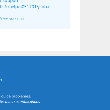
ct-support
fr-fr/help/4051701/global-
fr/contact-us
rs
s ou de problèmes.
tées dans ses publications.