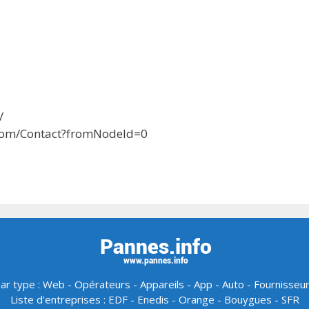
/
.com/Contact?fromNodeId=0
ar type :
Web
-
Opérateurs
-
Appareils
-
App
-
Auto
-
Fournisseu
Liste d'entreprises :
EDF
-
Enedis
-
Orange
-
Bouygues
-
SFR