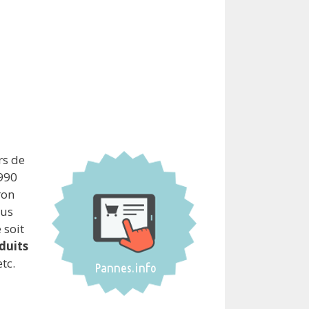
rs de
1990
ron
ous
 soit
duits
etc.