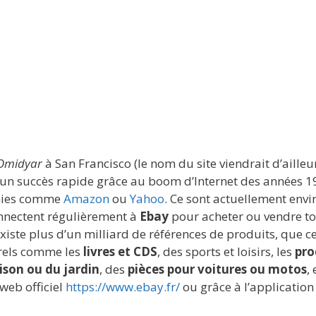
 Omidyar
à San Francisco (le nom du site viendrait d’ailleu
u un succès rapide grâce au boom d’Internet des années 
gnies comme
Amazon
ou
Yahoo
. Ce sont actuellement envi
onnectent régulièrement à
Ebay
pour acheter ou vendre t
 existe plus d’un milliard de références de produits, que ce
urels comme les
livres et CDS
, des sports et loisirs, les
pro
son ou du jardin
, des
pièces pour voitures ou motos
, 
 web officiel
https://www.ebay.fr/
ou grâce à l’application