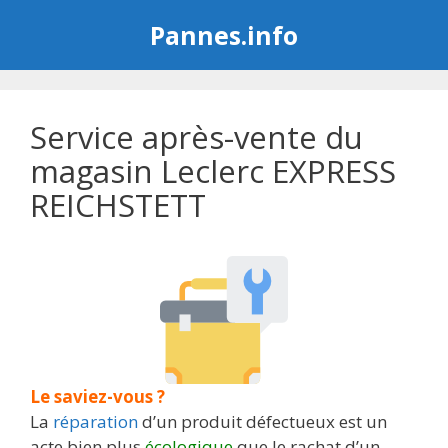
Aller
Pannes.info
au
contenu
Service après-vente du
magasin Leclerc EXPRESS
REICHSTETT
Le saviez-vous ?
La
réparation
d’un produit défectueux est un
acte bien plus
écologique
que le rachat d’un