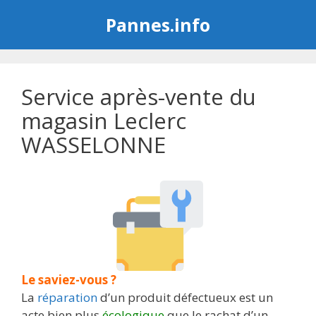
Aller
Pannes.info
au
contenu
Service après-vente du
magasin Leclerc
WASSELONNE
Le saviez-vous ?
La
réparation
d’un produit défectueux est un
acte bien plus
écologique
que le rachat d’un