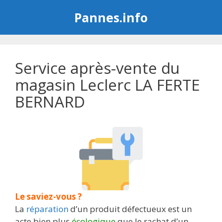
Aller
Pannes.info
au
contenu
Service après-vente du
magasin Leclerc LA FERTE
BERNARD
Le saviez-vous ?
La
réparation
d’un produit défectueux est un
acte bien plus
écologique
que le rachat d’un