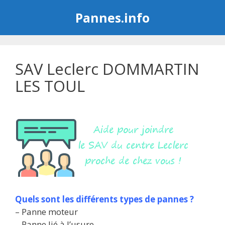
Aller
Pannes.info
au
contenu
SAV Leclerc DOMMARTIN
LES TOUL
Quels sont les différents types de pannes ?
– Panne moteur
– Panne lié à l’usure