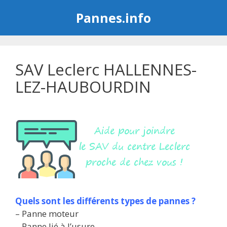
Aller
Pannes.info
au
contenu
SAV Leclerc HALLENNES-
LEZ-HAUBOURDIN
Quels sont les différents types de pannes ?
– Panne moteur
– Panne lié à l’usure