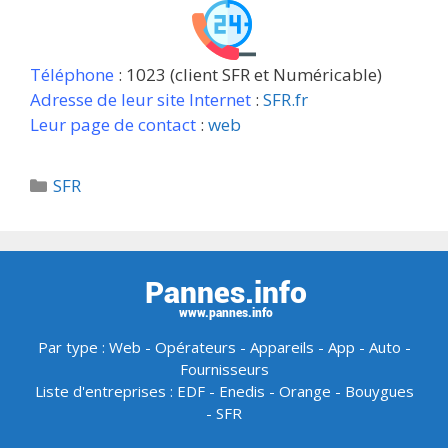
Téléphone
: 1023 (client SFR et Numéricable)
Adresse de leur site Internet
:
SFR.fr
Leur page de contact
:
web
Catégories
SFR
Par type :
Web
-
Opérateurs
-
Appareils
-
App
-
Auto
-
Fournisseurs
Liste d'entreprises :
EDF
-
Enedis
-
Orange
-
Bouygues
-
SFR