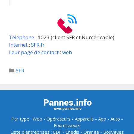
Téléphone
: 1023 (client SFR et Numéricable)
Internet
:
SFR.fr
Leur page de contact
:
web
Catégories
SFR
Par type :
Web
-
Opérateurs
-
Appareils
-
App
-
Auto
-
Fournisseurs
Liste d'entreprises :
EDF
-
Enedis
-
Orange
-
Bouygues