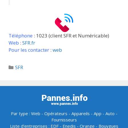
Téléphone
: 1023 (client SFR et Numéricable)
Web
:
SFR.fr
Pour les contacter
:
web
Catégories
SFR
Par type :
Web
-
Opérateurs
-
Appareils
-
App
-
Auto
-
Fournisseurs
Liste d'entreprises :
EDF
-
Enedis
-
Orange
-
Bouygues