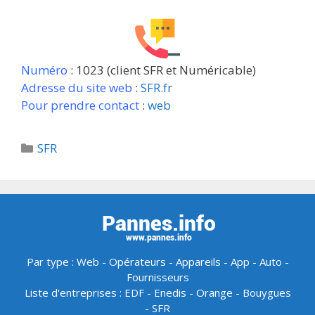
Numéro
: 1023 (client SFR et Numéricable)
Adresse du site web
:
SFR.fr
Pour prendre contact
:
web
Catégories
SFR
Par type :
Web
-
Opérateurs
-
Appareils
-
App
-
Auto
-
Fournisseurs
Liste d'entreprises :
EDF
-
Enedis
-
Orange
-
Bouygues
-
SFR