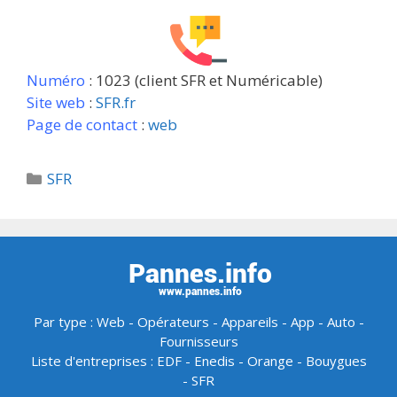
Numéro
: 1023 (client SFR et Numéricable)
Site web
:
SFR.fr
Page de contact
:
web
Catégories
SFR
Par type :
Web
-
Opérateurs
-
Appareils
-
App
-
Auto
-
Fournisseurs
Liste d'entreprises :
EDF
-
Enedis
-
Orange
-
Bouygues
-
SFR