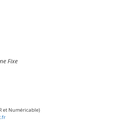
gne Fixe
FR et Numéricable)
.fr