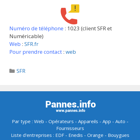
Numéro de téléphone
: 1023 (client SFR et
Numéricable)
Web
:
SFR.fr
Pour prendre contact
:
web
Catégories
SFR
Par type :
Web
-
Opérateurs
-
Appareils
-
App
-
Auto
-
Fournisseurs
Liste d'entreprises :
EDF
-
Enedis
-
Orange
-
Bouygues